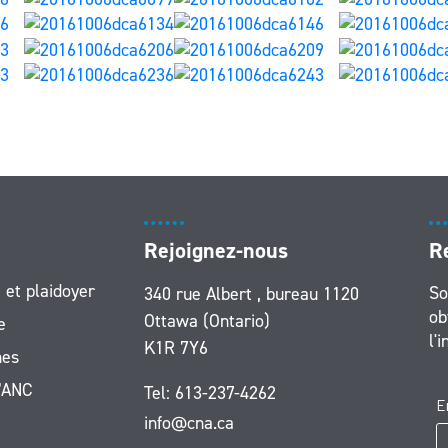
Rejoignez-nous
R
 et plaidoyer
So
340 rue Albert , bureau 1120
ob
Ottawa (Ontario)
e
l'
K1R 7Y6
es
l’ANC
Tel:
613-237-4262
info@cna.ca